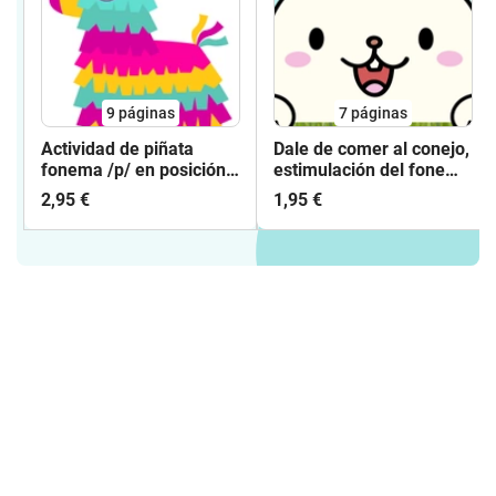
9
páginas
7
páginas
Actividad de piñata
Dale de comer al conejo,
fonema /p/ en posición
estimulación del fonema
inicial
/k/
2,95 €
1,95 €