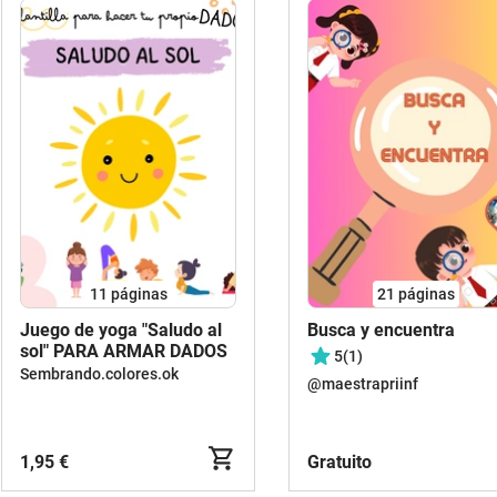
11
páginas
21
páginas
Juego de yoga "Saludo al
Busca y encuentra
sol" PARA ARMAR DADOS
5
(1)
Sembrando.colores.ok
@maestrapriinf
1,95 €
Gratuito