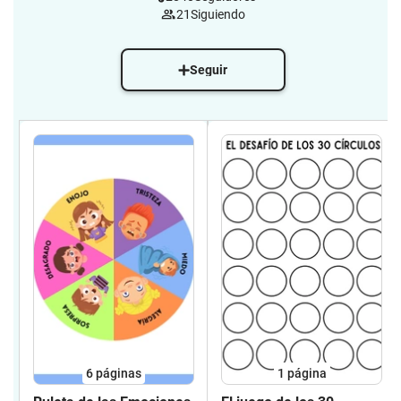
21
Siguiendo
Seguir
6
páginas
1
página