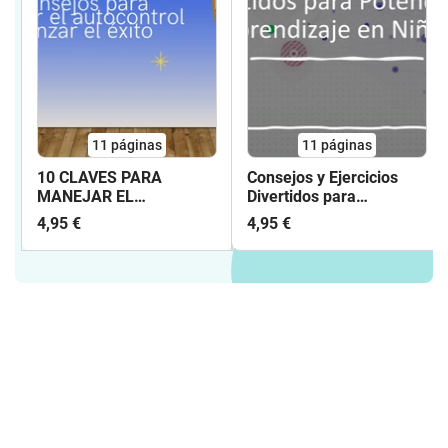
11
páginas
11
páginas
10 CLAVES PARA
Consejos y Ejercicios
MANEJAR EL
Divertidos para
AUTOCONTROL
Potenciar el Aprendizaje
4,95 €
4,95 €
en Niños