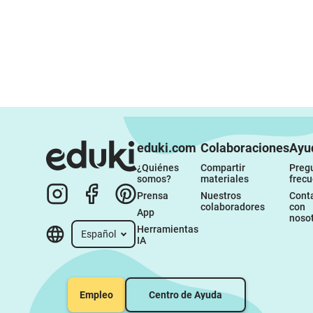
eduki.com
Colaboraciones
Ayu
¿Quiénes 
Compartir 
Pregu
somos?
materiales
frec
Prensa
Nuestros 
Conta
colaboradores
con 
App
noso
Herramientas 
Español
IA
Empleo
Centro de Ayuda