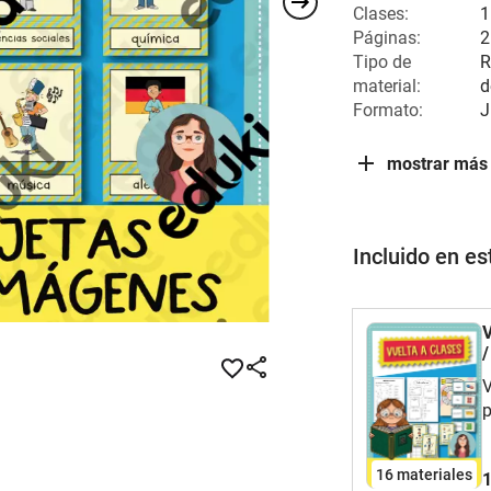
Clases:
1
Páginas:
2
Tipo de
R
material:
d
Formato:
J
mostrar más
Incluido en e
V
/
V
p
u
c
16 materiales
1
e