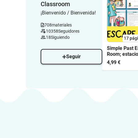
Classroom
¡Bienvenido / Bienvenida!
708
materiales
10358
Seguidores
18
Siguiendo
17
pág
Simple Past 
Room; estaci
Seguir
trabajo (inglé
4,99 €