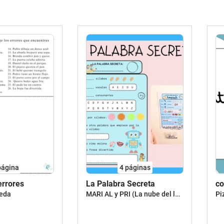
página
4
páginas
errores
La Palabra Secreta
co
MARI AL y PRI (La nube del lenguaje)
peda
Pi