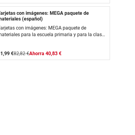
ocabulario y desarrollar sus habilidades de
ablar, escuchar y escribir.todo sobre mí / español
arjetas con imágenes: MEGA paquete de
 ELE / vuelta al colegio / comienzo de clases /
ateriales (español)
primaria / paquete / materiales escolares
arjetas con imágenes: MEGA paquete de
ateriales para la escuela primaria y para la clase
Pack / Paquete / Flash cards / Flashcards
 español
1,99 €
82,82 €
Ahorra 40,83 €