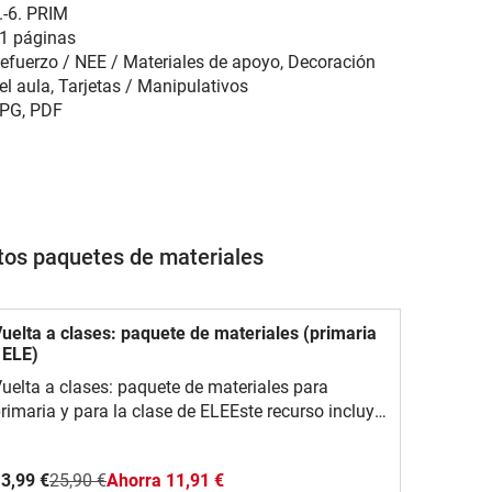
.-6. PRIM
1 páginas
efuerzo / NEE / Materiales de apoyo, Decoración
el aula, Tarjetas / Manipulativos
PG, PDF
stos paquetes de materiales
uelta a clases: paquete de materiales (primaria
 ELE)
uelta a clases: paquete de materiales para
rimaria y para la clase de ELEEste recurso incluye
na variedad de actividades y juegos para el
omienzo del año escolar. Permitirá a tus
3,99 €
25,90 €
Ahorra 11,91 €
studiantes conocerse entre sí, ampliar su