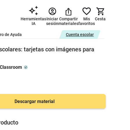
Herramientas
Iniciar
Compartir
Mis
Cesta
IA
sesión
materiales
favoritos
ro de Ayuda
Cuenta escolar
scolares: tarjetas con imágenes para
 Classroom
Descargar material
roducto