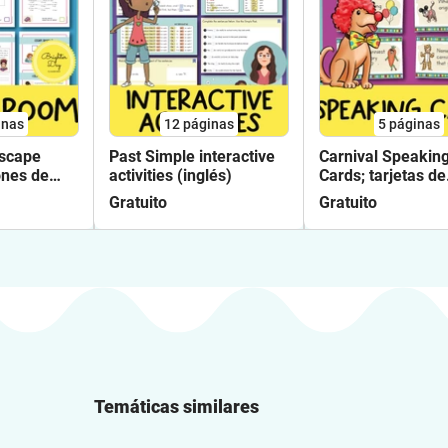
inas
12
páginas
5
páginas
Escape
Past Simple interactive
Carnival Speakin
ones de
activities (inglés)
Cards; tarjetas de
s)
conversación (Ing
Gratuito
Gratuito
Temáticas similares