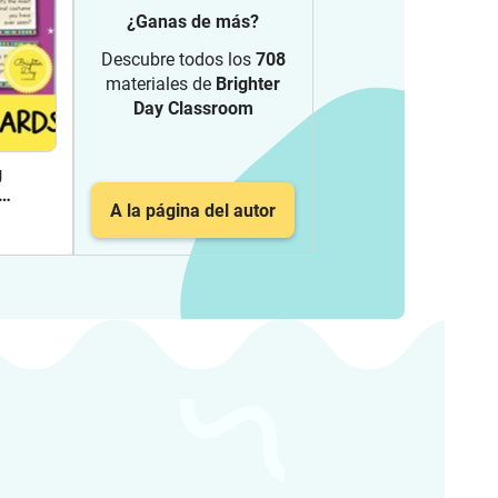
¿Ganas de más?
Descubre todos los
708
materiales de
Brighter
Day Classroom
g
A la página del autor
lés)