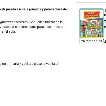
v
h
rds para la escuela primaria y para la clase de
T
/
m
T
signaturas escolares
. Se pueden utilizar en la
 vocabulario o como base para discutir este
m
ar el aula.
de ELE 
/
25 materiales
4
ión primaria / vuelta a clases / vuelta al