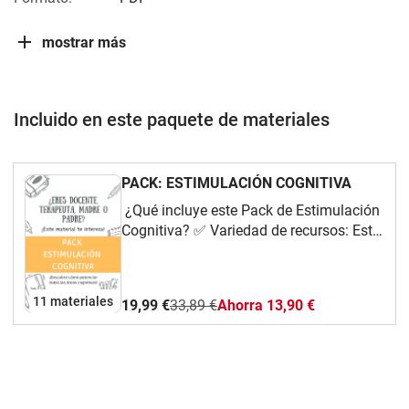
mostrar más
Incluido en este paquete de materiales
PACK: ESTIMULACIÓN COGNITIVA
¿Qué incluye este Pack de Estimulación
Cognitiva? ✅ Variedad de recursos: Este
pack incluye una amplia gama de
materiales, desde fichas educativas
hasta juegos didácticos. Cada recurso
11 materiales
19,99 €
33,89 €
Ahorra 13,90 €
ha sido creado específicamente para
fomentar el desarrollo cognitivo de
estudiantes con NEAE.✅ Adaptabilidad:
Cada estudiante es único, por lo que
estos materiales son altamente