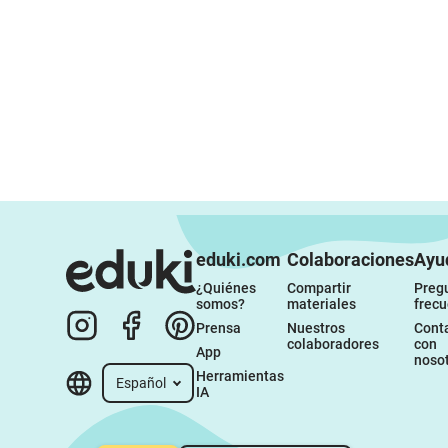
eduki.com
Colaboraciones
Ayu
¿Quiénes 
Compartir 
Pregu
somos?
materiales
frec
Prensa
Nuestros 
Conta
colaboradores
con 
App
noso
Herramientas 
Español
IA