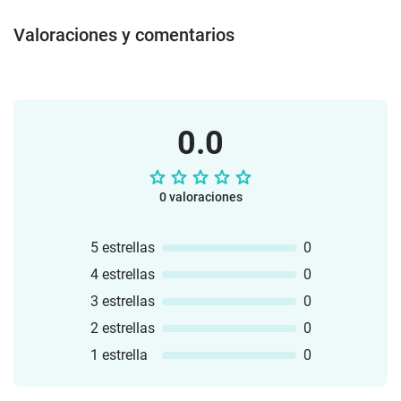
adaptables para satisfacer las
necesidades individuales. Sea cual sea
Valoraciones y comentarios
el nivel de habilidad o las áreas de
desarrollo en las que se necesite apoyo,
estos recursos son versátiles.✅ Apoyo a
docentes, terapeutas y familias.✅
Enfoque en el aprendizaje lúdico: El
0.0
aprendizaje es efectivo cuando es
divertido y atractivo. Este pack está lleno
de actividades que hacen que el proceso
0 valoraciones
de aprendizaje sea interactivo y
entretenido.
5 estrellas
0
4 estrellas
0
3 estrellas
0
2 estrellas
0
1 estrella
0