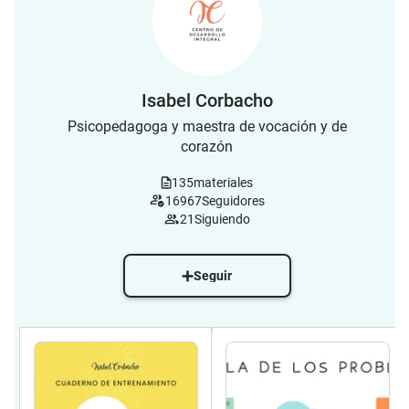
Isabel Corbacho
Psicopedagoga y maestra de vocación y de
corazón
135
materiales
16967
Seguidores
21
Siguiendo
Seguir