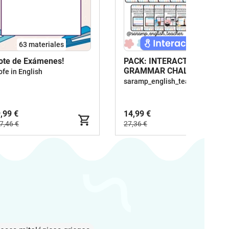
63 materiales
ote de Exámenes!
PACK: INTERACTIVE
GRAMMAR CHALLENGES
ofe in English
saramp_english_teacher
,99 €
14,99 €
7,46 €
27,36 €