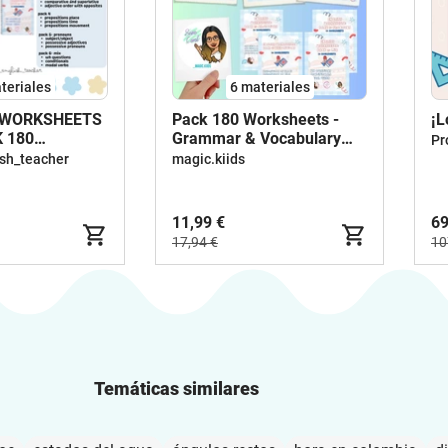
teriales
6 materiales
WORKSHEETS
Pack 180 Worksheets -
¡L
 180
Grammar & Vocabulary
Pr
TS
Activities
sh_teacher
magic.kiids
11,99 €
69
17,94 €
10
Temáticas similares