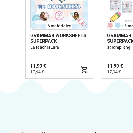
6 materiales
6 ma
GRAMMAR WORKSHEETS
GRAMMAR 
SUPERPACK
SUPERPACK
WORKSHEE
LaTeacherLara
saramp_engli
11,99 €
11,99 €
17,94 €
17,94 €