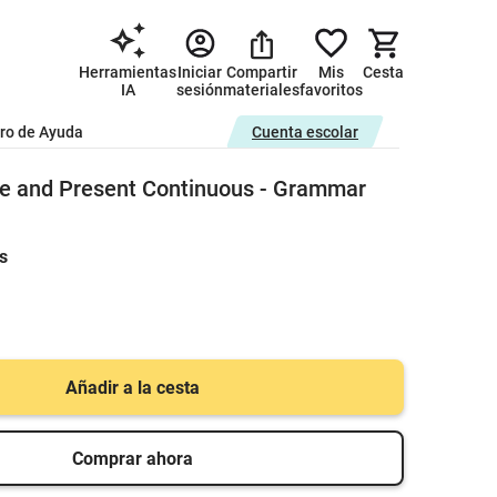
Herramientas
Iniciar
Compartir
Mis
Cesta
IA
sesión
materiales
favoritos
ro de Ayuda
Cuenta escolar
le and Present Continuous - Grammar
s
Añadir a la cesta
Comprar ahora