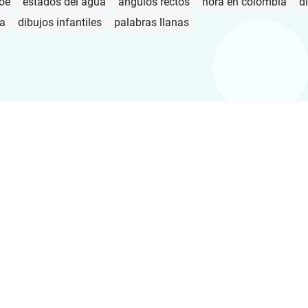
oe
estados del agua
ángulos rectos
hora en colombia
d
pa
dibujos infantiles
palabras llanas