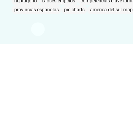
heptágono
Dioses egipcios
competencias clave loml
provincias españolas
pie charts
america del sur ma