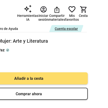
Herramientas
Iniciar
Compartir
Mis
Cesta
IA
sesión
materiales
favoritos
ro de Ayuda
Cuenta escolar
ujer: Arte y Literatura
Paz
Añadir a la cesta
Comprar ahora