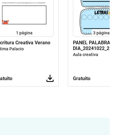
1
página
3
páginas
critura Creativa Verano
PANEL PALABRA DEL
DIA_20241022_204349_000
tima Palacio
Aula creativa
atuito
Gratuito