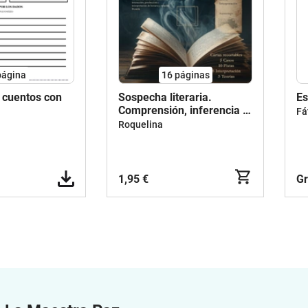
página
16
páginas
 cuentos con
Sospecha literaria.
Es
Comprensión, inferencia y
Fá
nchines
escritura.
Roquelina
1,95 €
Gr