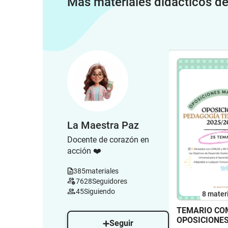
Más materiales didácticos d
La Maestra Paz
Docente de corazón en
acción ❤️
385
materiales
7628
Seguidores
45
Siguiendo
8 mater
TEMARIO CO
OPOSICIONE
Seguir