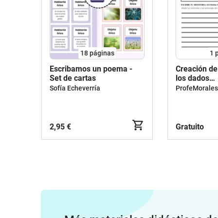
18
páginas
1
Escribamos un poema -
Creación de
Set de cartas
los dados
Superparla
Sofía Echeverría
ProfeMorales
2,95 €
Gratuito