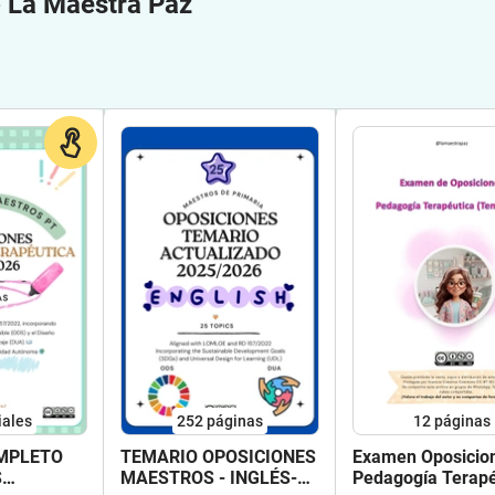
e
La Maestra Paz
iales
252
páginas
12
páginas
MPLETO
TEMARIO OPOSICIONES
Examen Oposicio
S
MAESTROS - INGLÉS-
Pedagogía Terapé