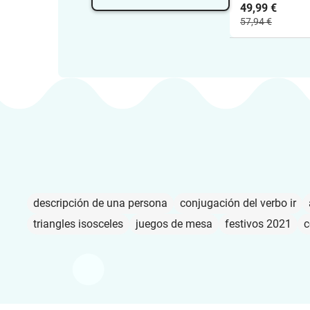
PEDAGOGÍA
49,99 €
TERAPÉUTICA
57,94 €
TEMAS LOMLO
descripción de una persona
conjugación del verbo ir
triangles isosceles
juegos de mesa
festivos 2021
c