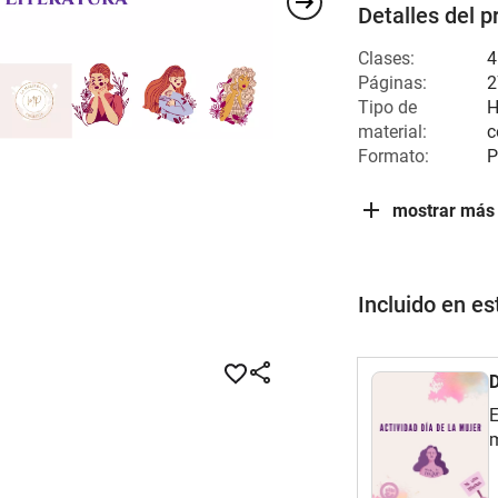
Detalles del p
Clases:
4
Páginas:
2
Tipo de
H
material:
c
Formato:
P
mostrar más
Incluido en e
D
E
m