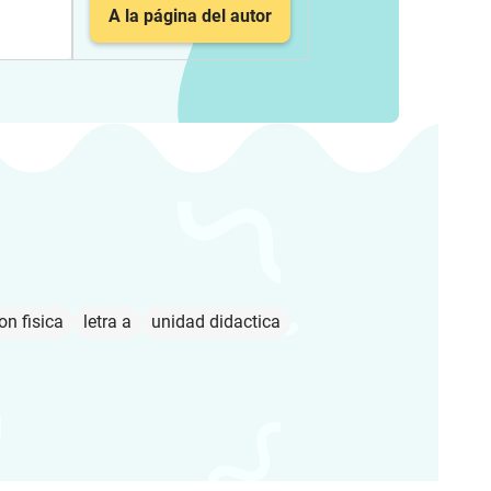
A la página del autor
on fisica
letra a
unidad didactica