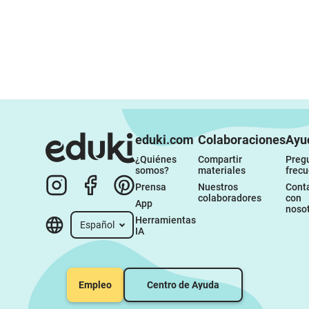
eduki.com
Colaboraciones
Ayu
¿Quiénes 
Compartir 
Pregu
somos?
materiales
frec
Prensa
Nuestros 
Conta
colaboradores
con 
App
noso
Herramientas 
Español
IA
Empleo
Centro de Ayuda