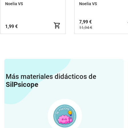
OAOA
Noelia VS
Noelia VS
7,99 €
1,99 €
11,94 €
Más materiales didácticos de
SilPsicope