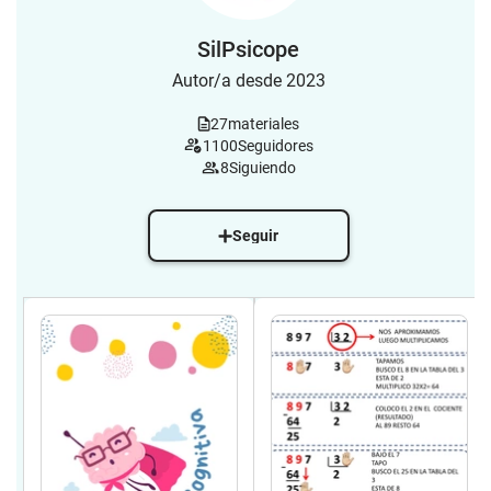
SilPsicope
Autor/a desde 2023
27
materiales
1100
Seguidores
8
Siguiendo
Seguir