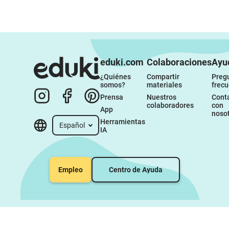
eduki.com
Colaboraciones
Ayu
¿Quiénes 
Compartir 
Pregu
somos?
materiales
frec
Prensa
Nuestros 
Conta
colaboradores
con 
App
noso
Herramientas 
Español
IA
Empleo
Centro de Ayuda