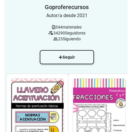
Goproferecursos
Autor/a desde 2021
344
materiales
34290
Seguidores
23
Siguiendo
Seguir