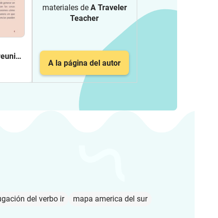
materiales de
A Traveler
Teacher
reunión
A la página del autor
gación del verbo ir
mapa america del sur