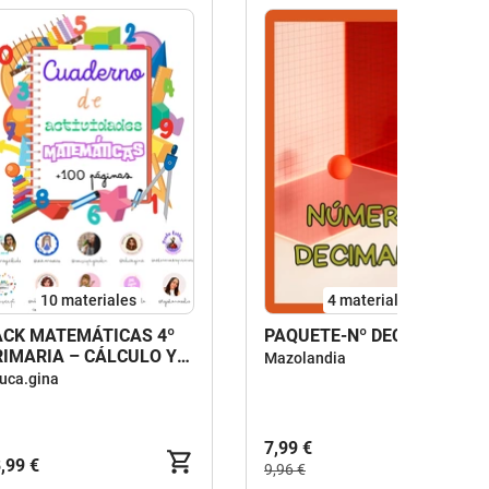
10 materiales
4 materiales
ACK MATEMÁTICAS 4º
PAQUETE-Nº DECIMALES
RIMARIA – CÁLCULO Y
Mazolandia
ROBLEMAS
uca.gina
7,99 €
,99 €
9,96 €