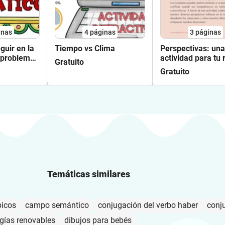
inas
4
páginas
3
páginas
guir en la
Tiempo vs Clima
Perspectivas: una
 problemas
actividad para tu 
Gratuito
de la mañana
Gratuito
Temáticas similares
picos
campo semántico
conjugación del verbo haber
conju
gías renovables
dibujos para bebés