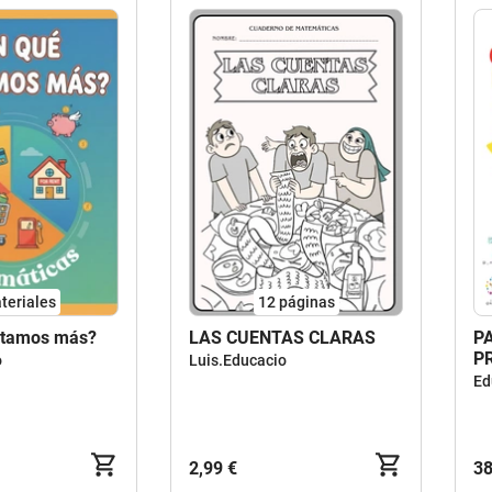
teriales
12
páginas
stamos más?
LAS CUENTAS CLARAS
P
P
o
Luis.Educacio
P
Ed
2,99 €
38