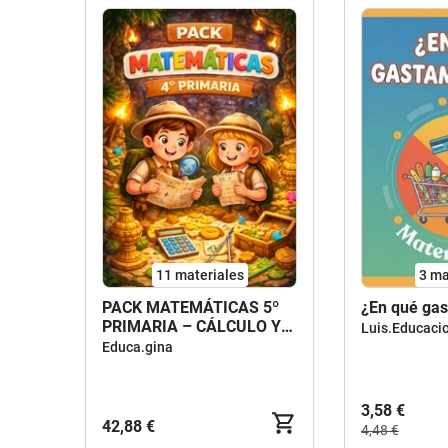
11 materiales
3 ma
PACK MATEMÁTICAS 5º
¿En qué ga
PRIMARIA – CÁLCULO Y
Luis.Educaci
PROBLEMAS
Educa.gina
3,58 €
42,88 €
4,48 €