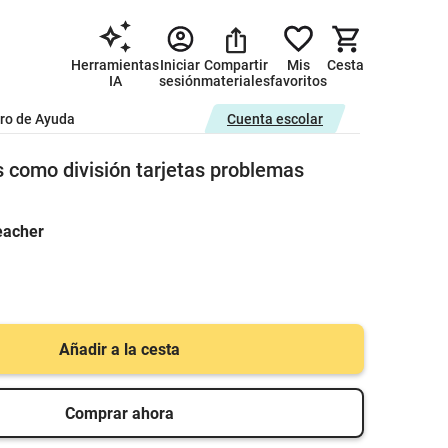
Herramientas
Iniciar
Compartir
Mis
Cesta
IA
sesión
materiales
favoritos
ro de Ayuda
Cuenta escolar
s como división tarjetas problemas
eacher
Añadir a la cesta
Comprar ahora