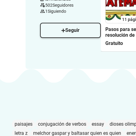
502
Seguidores
1
Siguiendo
11
pág
Pasos para se
Seguir
resolución de
matemáticos
Gratuito
paisajes
conjugación de verbos
essay
dioses olim
letra z
melchor gaspar y baltasar quien es quien
ener