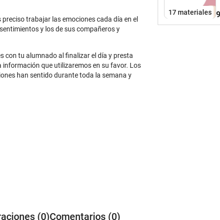
d
17 materiales
9
e
s preciso trabajar las emociones cada día en el
u
 sentimientos y los de sus compañeros y
l
s con tu alumnado al finalizar el día y presta
 información que utilizaremos en su favor. Los
iones han sentido durante toda la semana y
raciones (0)
Comentarios (0)