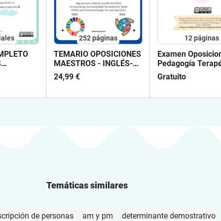
iales
252
páginas
12
páginas
MPLETO
TEMARIO OPOSICIONES
Examen Oposicio
S
MAESTROS - INGLÉS-
Pedagogía Terapé
LOMLOE
Gratuito
24,99 €
Gratuito
 - 25
E - 2026
Temáticas similares
scripción de personas
am y pm
determinante demostrativo