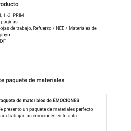
roducto
I
,
1.-3. PRIM
 páginas
ojas de trabajo, Refuerzo / NEE / Materiales de
poyo
DF
ste paquete de materiales
Paquete de materiales de EMOCIONES
e presento un paquete de materiales perfecto
ara trabajar las emociones en tu aula.
ncontrarás actividades divertidas, dinámicas
nteractivas y recursos visuales. Todo está