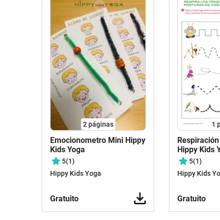
2
páginas
1
Emocionometro Mini Hippy
Respiració
Kids Yoga
Hippy Kids 
5
(1)
5
(1)
Hippy Kids Yoga
Hippy Kids Y
Gratuito
Gratuito