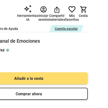
Herramientas
Iniciar
Compartir
Mis
Cesta
IA
sesión
materiales
favoritos
ro de Ayuda
Cuenta escolar
manal de Emociones
Paz
Añadir a la cesta
Comprar ahora