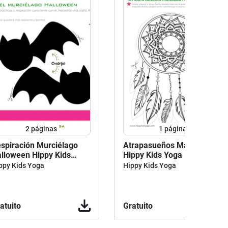
2
páginas
1
página
spiración Murciélago
Atrapasueños Mandala
lloween Hippy Kids
Hippy Kids Yoga
oga
ppy Kids Yoga
Hippy Kids Yoga
atuito
Gratuito