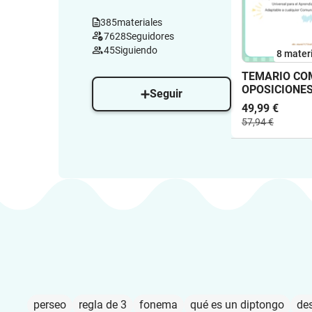
385
materiales
7628
Seguidores
45
Siguiendo
8 mater
TEMARIO CO
OPOSICIONE
Seguir
PEDAGOGÍA
49,99 €
TERAPÉUTICA
57,94 €
TEMAS LOMLO
perseo
regla de 3
fonema
qué es un diptongo
de