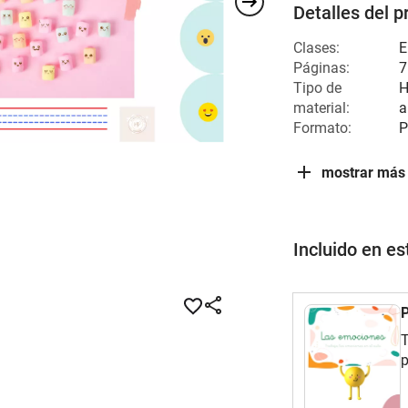
Detalles del p
Clases:
E
Páginas:
7
Tipo de
H
material:
a
Formato:
P
mostrar más
Incluido en e
T
p
E
i