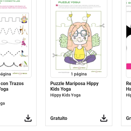
página
1
página
n con Trazos
Puzzle Mariposa Hippy
Re
Yoga
Kids Yoga
Ha
Y
Hippy Kids Yoga
Hi
oga
Gratuito
Gr