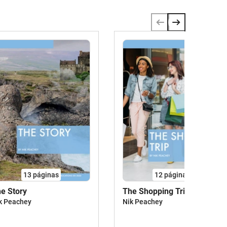
13
páginas
12
páginas
e Story
The Shopping Trip
k Peachey
Nik Peachey