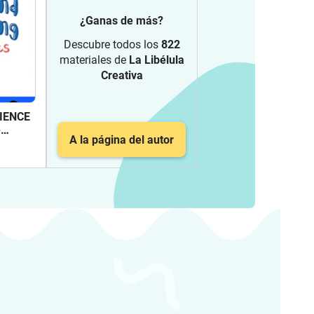
¿Ganas de más?
Descubre todos los
822
materiales de
La Libélula
Creativa
IENCE
-
A la página del autor