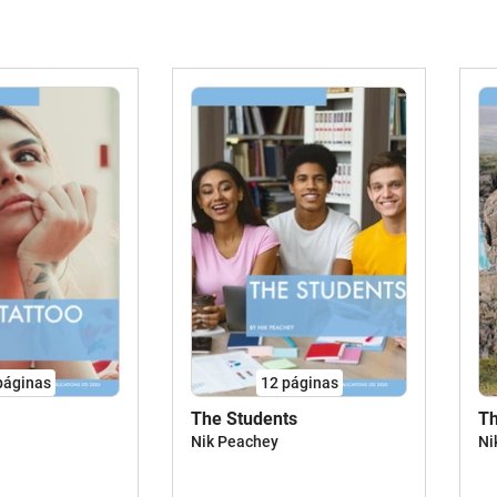
páginas
12
páginas
The Students
Th
Nik Peachey
Ni