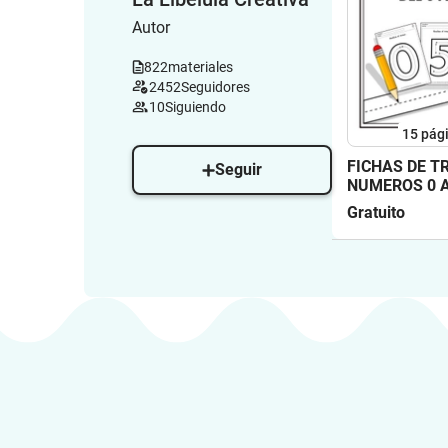
Autor
822
materiales
2452
Seguidores
10
Siguiendo
15
pág
FICHAS DE T
Seguir
NUMEROS 0 A
Gratuito