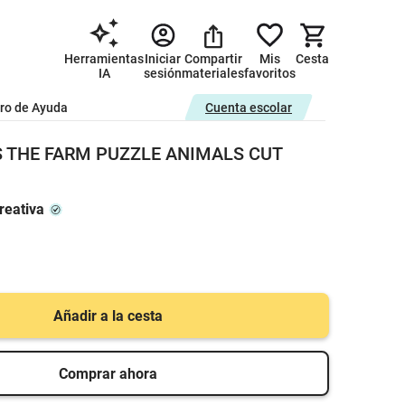
Herramientas
Iniciar
Compartir
Mis
Cesta
IA
sesión
materiales
favoritos
ro de Ayuda
Cuenta escolar
 THE FARM PUZZLE ANIMALS CUT
reativa
Añadir a la cesta
Comprar ahora