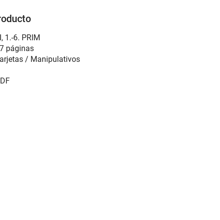
roducto
I
,
1.-6. PRIM
7 páginas
arjetas / Manipulativos
DF