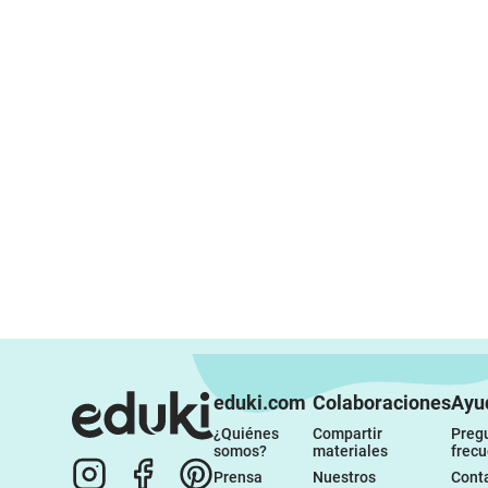
eduki.com
Colaboraciones
Ayu
¿Quiénes 
Compartir 
Pregu
somos?
materiales
frec
Prensa
Nuestros 
Conta