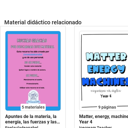
Material didáctico relacionado
5 materiales
9
páginas
Apuntes de la materia, la
Matter, energy, machin
energía, las fuerzas y las
Year 4
máquinas para Educación
Enelauladeanabel
Icecream Teacher