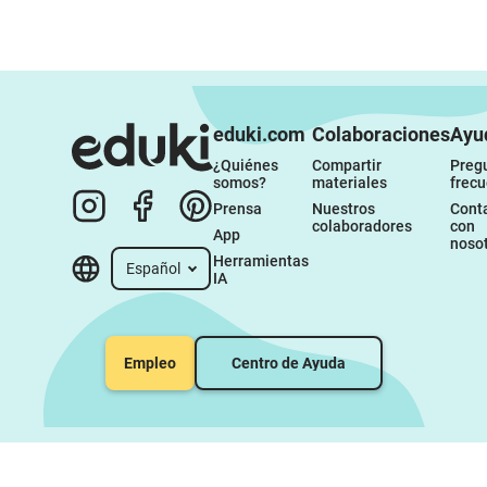
eduki.com
Colaboraciones
Ayu
¿Quiénes 
Compartir 
Pregu
somos?
materiales
frec
Prensa
Nuestros 
Conta
colaboradores
con 
App
noso
Herramientas 
Español
IA
Empleo
Centro de Ayuda