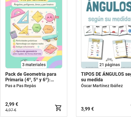
3 materiales
21
páginas
Pack de Geometría para
TIPOS DE ÁNGULOS seg
Primaria (4º, 5º y 6º):
su medida
Ángulos, polígonos, área y
Pas a Pas Repàs
Óscar Martínez Ibáñez
perímetro
2,99 €
3,99 €
4,97 €