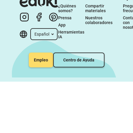
¿Quiénes 
Compartir 
Pregu
somos?
materiales
frec
Prensa
Nuestros 
Conta
colaboradores
con 
App
noso
Herramientas 
Español
IA
Empleo
Centro de Ayuda