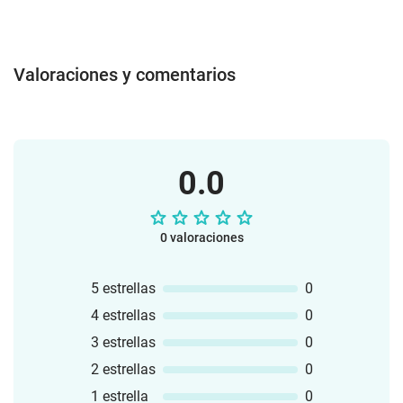
habilidades socioemocionales
fundamentales.✨ ¿Qué incluye el pack?
Juego de 5 pruebas sobre emociones:
Un divertido reto que combina
Valoraciones y comentarios
dinámicas y actividades para identificar,
expresar y comprender las emociones
básicas.Puzzles de emojis: Piezas
manipulativas para crear y combinar
diferentes expresiones faciales que
0.0
representan emociones.Comprensiones
lectoras sobre emociones: Textos breves
y adaptados para reflexionar sobre
0 valoraciones
situaciones emocionales y sus posibles
soluciones.Juego basado en la
película Inside Out: Inspirado en los
5 estrellas
0
queridos personajes, este juego permite
4 estrellas
0
explorar las emociones de una manera
lúdica y cercana.Cuaderno de fichas
3 estrellas
0
para dibujar emociones: Espacios
2 estrellas
0
creativos para que los niños representen
1 estrella
0
cómo se sienten o interpreten emociones