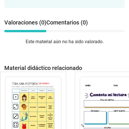
mediante dibujos.🎯 Beneficios del
pack:Favorece el desarrollo de la
inteligencia emocional.Mejora la
Valoraciones (0)
Comentarios (0)
comunicación y la expresión de
emociones.Refuerza la empatía y la
comprensión hacia los demás.Estimula
Este material aún no ha sido valorado.
la creatividad, la atención y la reflexión
personal.🌟 Ideal para educación infantil
y primaria, este material puede utilizarse
en el aula, en casa o en sesiones de
Material didáctico relacionado
terapia emocional.📦 Disponible en
formato digital para imprimir y disfrutar
desde el primer momento.