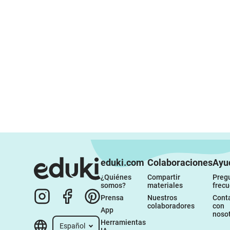
eduki.com
Colaboraciones
Ayu
¿Quiénes 
Compartir 
Pregu
somos?
materiales
frec
Prensa
Nuestros 
Conta
colaboradores
con 
App
noso
Herramientas 
Español