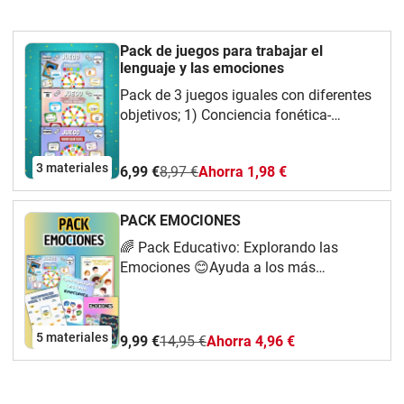
Pack de juegos para trabajar el
lenguaje y las emociones
Pack de 3 juegos iguales con diferentes
objetivos; 1) Conciencia fonética-
fonológica 2) Morfosintaxis 3)
Emociones Cada uno de ellos se trabaja
3 materiales
6,99 €
8,97 €
Ahorra 1,98 €
a través de 6 pruebas diferentes, de
manera que que se trabaja de una
manera dinámica y divertida.
PACK EMOCIONES
🌈 Pack Educativo: Explorando las
Emociones 😊Ayuda a los más
pequeños a reconocer, expresar y
gestionar sus emociones con este
completo pack de actividades. Diseñado
5 materiales
9,99 €
14,95 €
Ahorra 4,96 €
para trabajar la inteligencia emocional
de manera dinámica y divertida, este
material es ideal para desarrollar