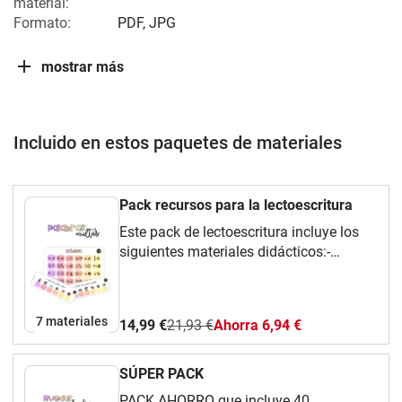
material:
Formato:
PDF, JPG
mostrar más
Incluido en estos paquetes de materiales
Pack recursos para la lectoescritura
Este pack de lectoescritura incluye los
siguientes materiales didácticos:-
Pósters del abecedario - Dominó
Montessori - Tarjetas del abecedario -
Letras y números con pop it- Ruedas de
7 materiales
14,99 €
21,93 €
Ahorra 6,94 €
conciencia fonológica - Palabras
ocultas - Dominó de conciencia silábica
SÚPER PACK
PACK AHORRO que incluye 40