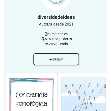
diversidadeideas
Autor/a desde 2021
69
materiales
51591
Seguidores
28
Siguiendo
Seguir