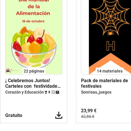
22
páginas
14 materiales
¡ Celebremos Juntos!
Pack de materiales de
Carteles con festividades
festivales
escolares
Corazón y Educación ❣️👩🏻‍🏫
Sonrisas_juegos
23,99 €
Gratuito
42,86 €