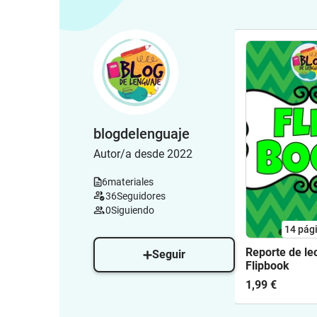
blogdelenguaje
Autor/a desde 2022
6
materiales
36
Seguidores
0
Siguiendo
14
pág
Reporte de le
Seguir
Flipbook
1,99 €