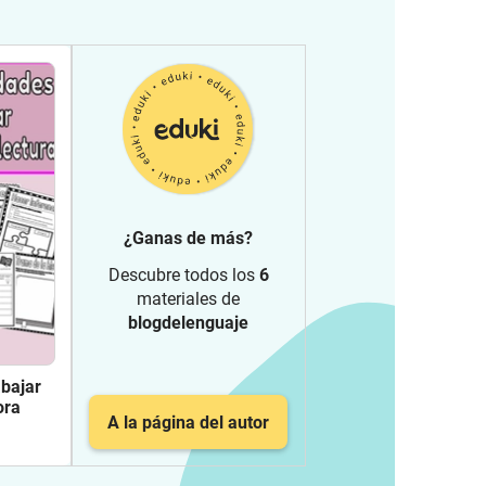
¿Ganas de más?
Descubre todos los
6
materiales de
blogdelenguaje
abajar
ora
A la página del autor