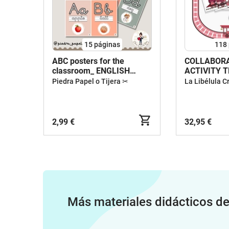
15
páginas
118
ABC posters for the
COLLABORA
classroom_ ENGLISH
ACTIVITY 
ALPHABET
TRAIN VALE
Piedra Papel o Tijera ✂
La Libélula C
2,99 €
32,95 €
Más materiales didácticos d