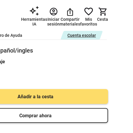
Herramientas
Iniciar
Compartir
Mis
Cesta
IA
sesión
materiales
favoritos
ro de Ayuda
Cuenta escolar
pañol/ingles
aje
Añadir a la cesta
Comprar ahora