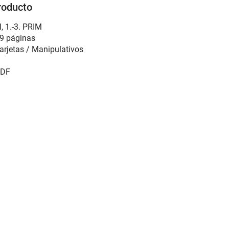
roducto
I
,
1.-3. PRIM
9 páginas
arjetas / Manipulativos
DF