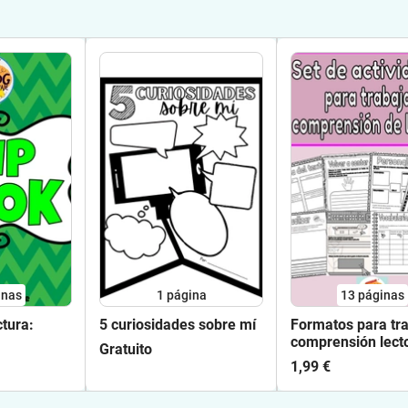
inas
1
página
13
páginas
ctura:
5 curiosidades sobre mí
Formatos para tr
comprensión lect
Gratuito
1,99 €