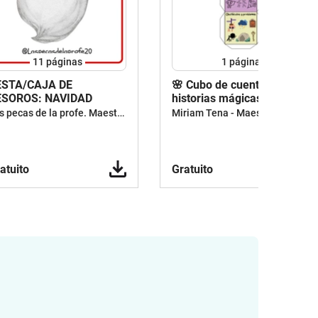
11
páginas
1
página
ESTA/CAJA DE
🌸 Cubo de cuentos – Crea
ESOROS: NAVIDAD
historias mágicas 🌸
Las pecas de la profe. Maestra y escritora de cuentos
Miriam Tena - Maestra y coach educativo
atuito
Gratuito