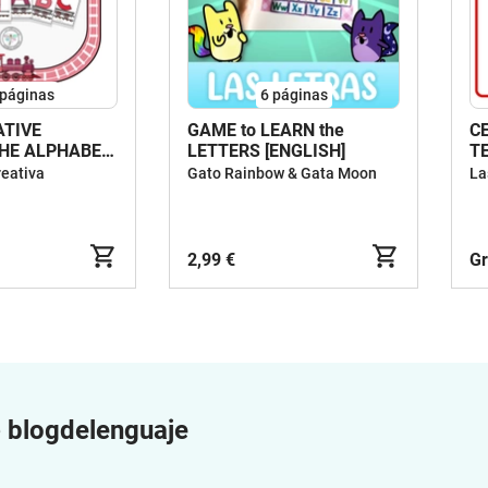
páginas
6
páginas
TIVE
GAME to LEARN the
C
THE ALPHABET
LETTERS [ENGLISH]
T
TINE'S DAY
reativa
Gato Rainbow & Gata Moon
2,99 €
Gr
e
blogdelenguaje