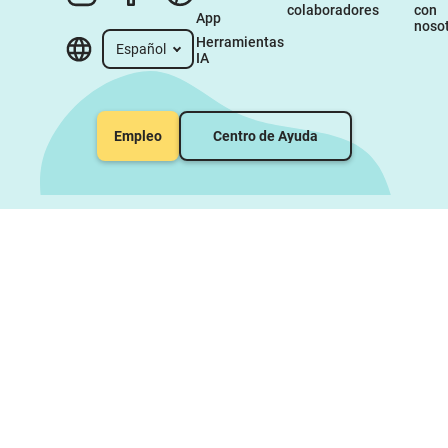
colaboradores
con 
App
noso
Herramientas 
Español
IA
Empleo
Centro de Ayuda