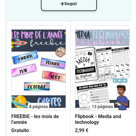
Seguir
8
páginas
13
páginas
FREEBIE - les mois de
Flipbook - Media and
l'année
technology
Gratuito
2,99 €