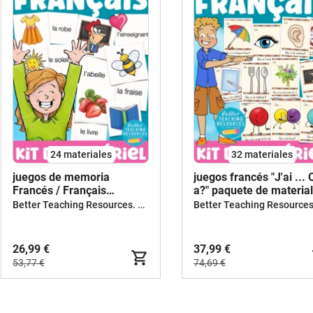
24 materiales
32 materiales
juegos de memoria
juegos francés "J'ai ... 
Francés / Français
a?" paquete de material
paquete de materiales
Better Teaching Resources. Longer coffee breaks.
26,99 €
37,99 €
53,77 €
74,69 €