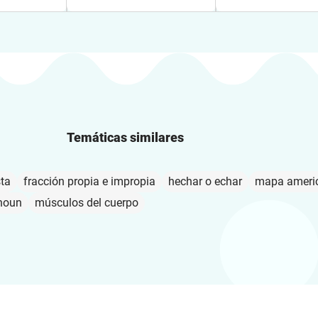
Temáticas similares
sta
fracción propia e impropia
hechar o echar
mapa americ
noun
músculos del cuerpo