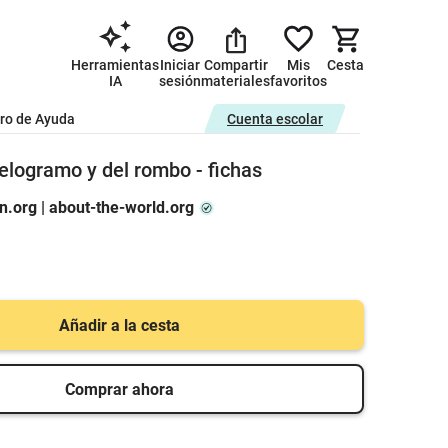
Herramientas
Iniciar
Compartir
Mis
Cesta
IA
sesión
materiales
favoritos
ro de Ayuda
Cuenta escolar
lelogramo y del rombo - fichas
.org | about-the-world.org
Añadir a la cesta
Comprar ahora