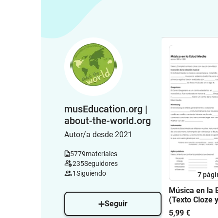
musEducation.org |
about-the-world.org
Autor/a desde 2021
5779
materiales
235
Seguidores
1
Siguiendo
7
pági
Música en la
(Texto Cloze 
Seguir
ejercicios)
5,99 €