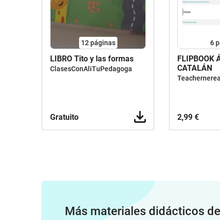
12
páginas
6
p
LIBRO Tito y las formas
FLIPBOOK 
CATALÁN
ClasesConAliTuPedagoga
Teachernere
Gratuito
2,99 €
Más materiales didácticos d