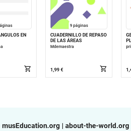
áginas
9
páginas
ÁNGULOS EN
CUADERNILLO DE REPASO
G
DE LAS ÁREAS
P
aa
Mdemaestra
pr
1,99 €
1,
e
musEducation.org | about-the-world.org