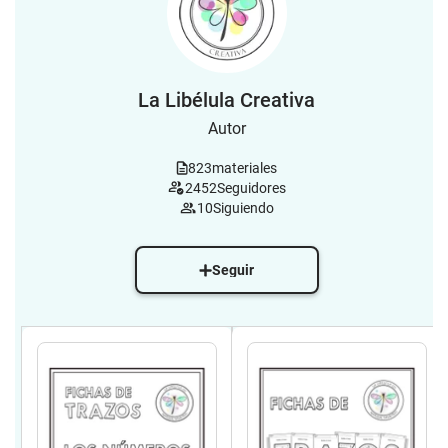
La Libélula Creativa
Autor
823
materiales
2452
Seguidores
10
Siguiendo
Seguir