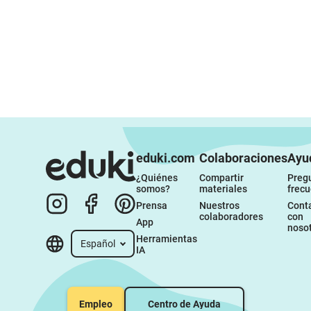
eduki.com
Colaboraciones
Ayu
¿Quiénes 
Compartir 
Pregu
somos?
materiales
frec
Prensa
Nuestros 
Conta
colaboradores
con 
App
noso
Herramientas 
Español
IA
Empleo
Centro de Ayuda