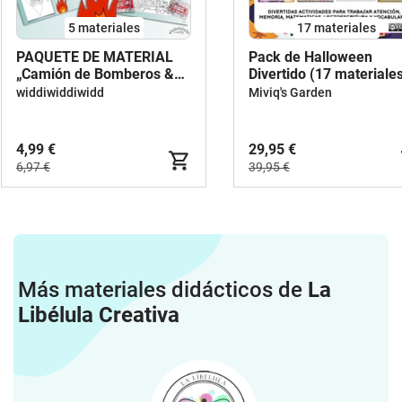
5 materiales
17 materiales
PAQUETE DE MATERIAL
Pack de Halloween
„Camión de Bomberos &
Divertido (17 materiales
Ambulancia“
352 páginas)
widdiwiddiwidd
Miviq's Garden
4,99 €
29,95 €
6,97 €
39,95 €
Más materiales didácticos de
La
Libélula Creativa