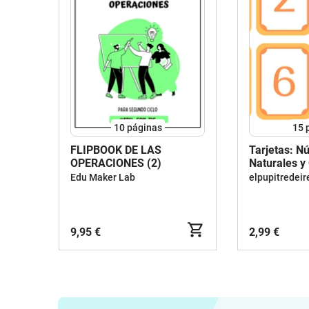
10
páginas
15
FLIPBOOK DE LAS
Tarjetas: N
OPERACIONES (2)
Naturales y
Básicas
Edu Maker Lab
elpupitredeir
9,95 €
2,99 €