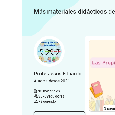
Más materiales didácticos d
Profe Jesús Eduardo
Autor/a desde 2021
781
materiales
3576
Seguidores
7
Siguiendo
3
pági