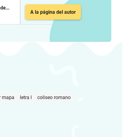
 de
A la página del autor
ur mapa
letra l
coliseo romano