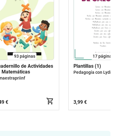
93
páginas
17
páginas
adernillo de Actividades
Plantillas (1)
 Matemáticas
Pedagogía con Lydia
aestrapriinf
49 €
3,99 €