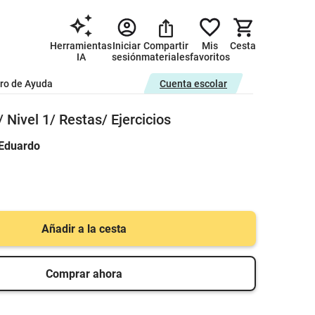
Herramientas
Iniciar
Compartir
Mis
Cesta
IA
sesión
materiales
favoritos
ro de Ayuda
Cuenta escolar
Nivel 1/ Restas/ Ejercicios
 Eduardo
Añadir a la cesta
Comprar ahora