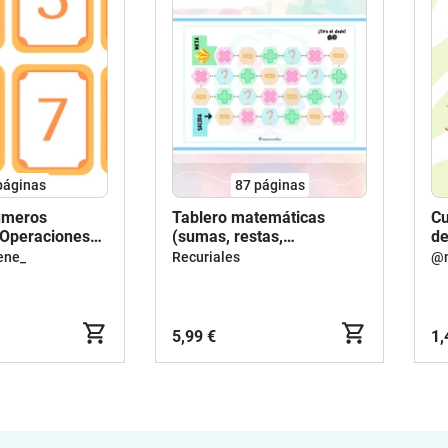
páginas
87
páginas
úmeros
Tablero matemáticas
Cu
 Operaciones
(sumas, restas,
de
multiplicaciones y
ene_
Recuriales
@m
problemas)
5,99 €
1,