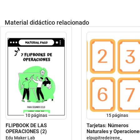
Material didáctico relacionado
10
páginas
15
páginas
FLIPBOOK DE LAS
Tarjetas: Números
OPERACIONES (2)
Naturales y Operacione
Básicas
Edu Maker Lab
elpupitredeirene_