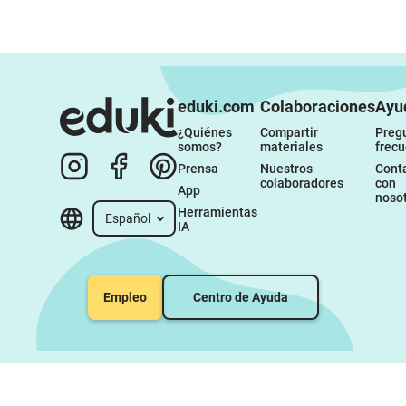
eduki.com
Colaboraciones
Ayu
¿Quiénes 
Compartir 
Pregu
somos?
materiales
frec
Prensa
Nuestros 
Conta
colaboradores
con 
App
noso
Herramientas 
Español
IA
Empleo
Centro de Ayuda