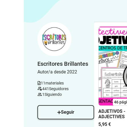
Escritores Brillantes
Autor/a desde 2022
11
materiales
441
Seguidores
1
Siguiendo
46
pág
ADJETIVOS -
Seguir
ADJECTIVES
5,95 €