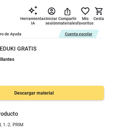
Herramientas
Iniciar
Compartir
Mis
Cesta
IA
sesión
materiales
favoritos
ro de Ayuda
Cuenta escolar
 EDUKI GRATIS
illantes
Descargar material
roducto
I
,
1.-2. PRIM