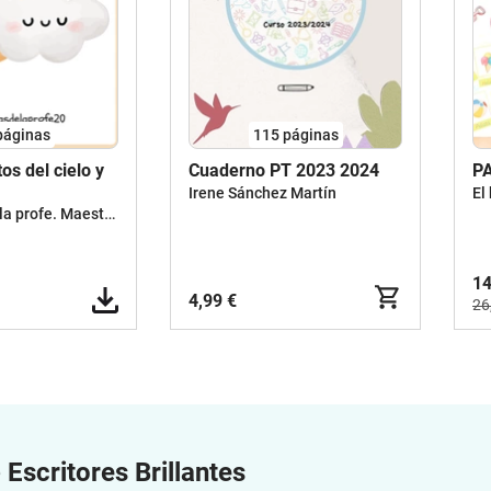
páginas
115
páginas
os del cielo y
Cuaderno PT 2023 2024
P
Irene Sánchez Martín
El
Las pecas de la profe. Maestra y escritora de cuentos
14
4,99 €
26
e
Escritores Brillantes