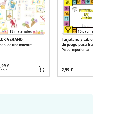
13 materiales
10
páginas
ACK VERANO
Tarjetario y tablero central
de juego para trabajar por
 babi de una maestra
colores MORFOSINTAXIS
Psico_mporienta
,99 €
2,99 €
,90 €