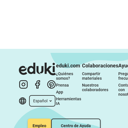
eduki.com
Colaboraciones
Ayu
¿Quiénes 
Compartir 
Pregu
somos?
materiales
frec
Prensa
Nuestros 
Conta
colaboradores
con 
App
noso
Herramientas 
Español
IA
Empleo
Centro de Ayuda