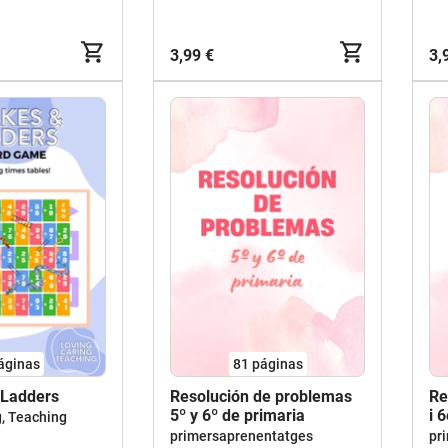
3,99 €
3,
áginas
81
páginas
 Ladders
Resolución de problemas
Re
5º y 6º de primaria
i 
g, Teaching
primersaprenentatges
pr