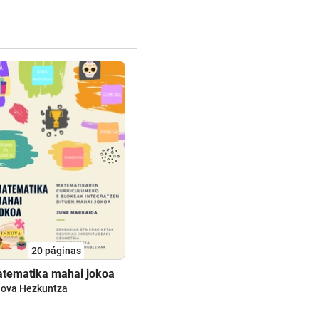
20
páginas
tematika mahai jokoa
nova Hezkuntza