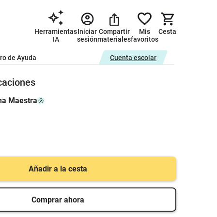
Herramientas
Iniciar
Compartir
Mis
Cesta
IA
sesión
materiales
favoritos
ro de Ayuda
Cuenta escolar
icaciones
na Maestra
Añadir a la cesta
Comprar ahora