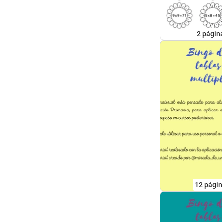
2
págin
12
pági