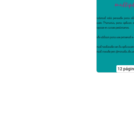
12
pági