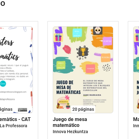
do
áginas
20
páginas
emàtics - CAT
Juego de mesa
Ma
matemático
 La Professora
In
Innova Hezkuntza