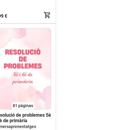
99 €
81
páginas
solució de problemes 5è
6è de primària
imersaprenentatges