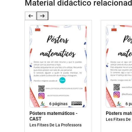
Material didáctico relaciona
6
páginas
6
p
Pósters matemáticos -
Pòsters mat
CAST
Les Fitxes De
Les Fitxes De La Professora