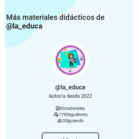
Más materiales didácticos de
@la_educa
@la_educa
Autor/a desde 2022
83
materiales
179
Seguidores
3
Siguiendo