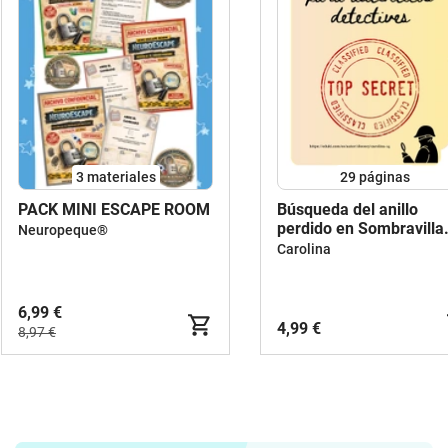
3 materiales
29
páginas
PACK MINI ESCAPE ROOM
Búsqueda del anillo
perdido en Sombravilla
Neuropeque®
Escape room -Juego de
Carolina
enigmas.
6,99 €
4,99 €
8,97 €