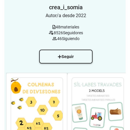
crea_i_somia
Autor/a desde 2022
48
materiales
8526
Seguidores
46
Siguiendo
Seguir