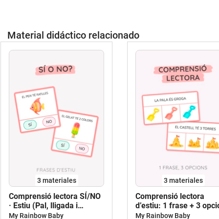
Material didáctico relacionado
3 materiales
3 materiales
Comprensió lectora SÍ/NO
Comprensió lectora
· Estiu (Pal, lligada i
d’estiu: 1 frase + 3 opc
impremta)
(3 tipografies)
My Rainbow Baby
My Rainbow Baby