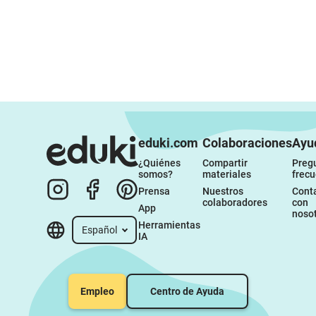
eduki.com
Colaboraciones
Ayu
¿Quiénes 
Compartir 
Pregu
somos?
materiales
frec
Prensa
Nuestros 
Conta
colaboradores
con 
App
noso
Herramientas 
Español
IA
Empleo
Centro de Ayuda