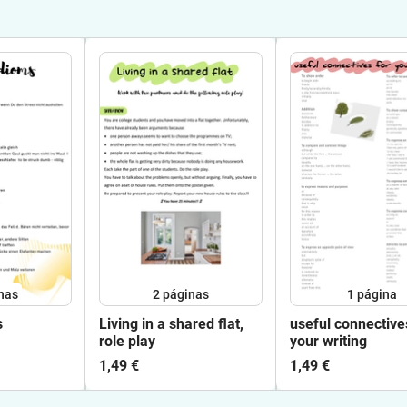
nas
2
páginas
1
página
s
Living in a shared flat,
useful connective
role play
your writing
1,49 €
1,49 €