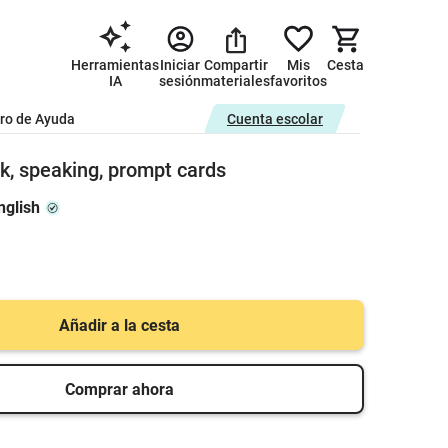
Herramientas
Iniciar
Compartir
Mis
Cesta
IA
sesión
materiales
favoritos
ro de Ayuda
Cuenta escolar
lk, speaking, prompt cards
nglish
Añadir a la cesta
Comprar ahora