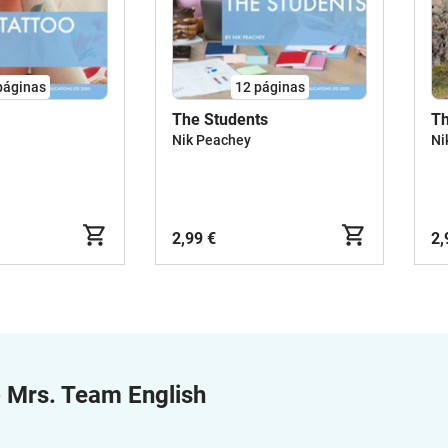
páginas
12
páginas
The Students
Th
Nik Peachey
Ni
2,99 €
2,
e
Mrs. Team English