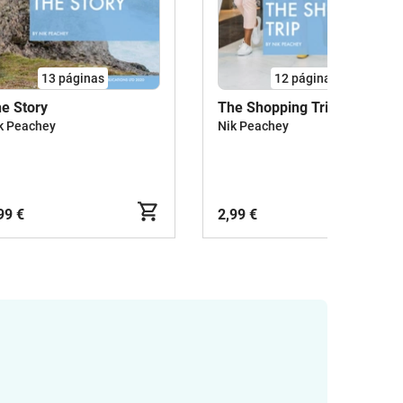
13
páginas
12
páginas
e Story
The Shopping Trip
k Peachey
Nik Peachey
99 €
2,99 €