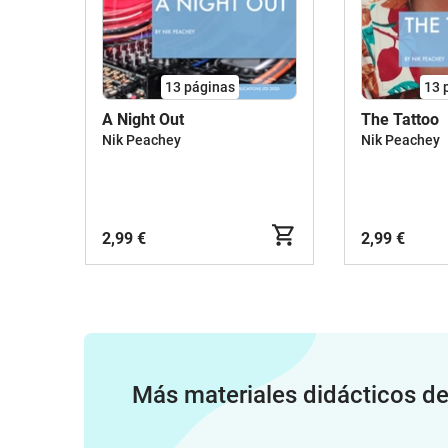
13
páginas
13
A Night Out
The Tattoo
Nik Peachey
Nik Peachey
2,99 €
2,99 €
Más materiales didácticos d