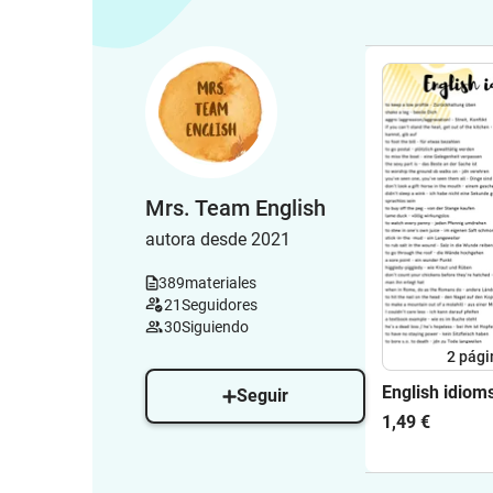
Mrs. Team English
autora desde 2021
389
materiales
21
Seguidores
30
Siguiendo
2
pági
English idiom
Seguir
1,49 €