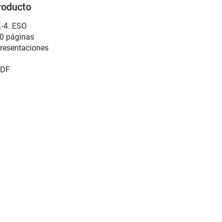
roducto
.-4. ESO
0 páginas
resentaciones
DF