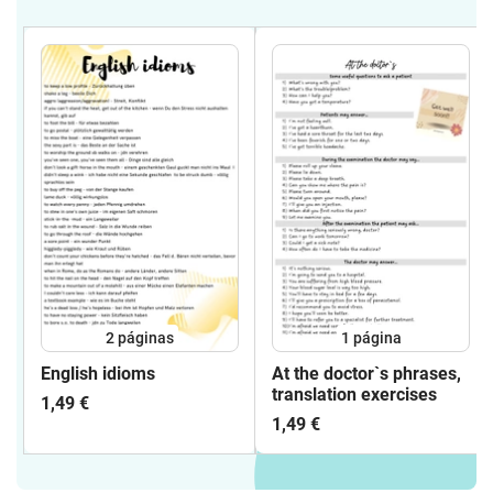
2
páginas
1
página
English idioms
At the doctor`s phrases,
translation exercises
1,49 €
1,49 €