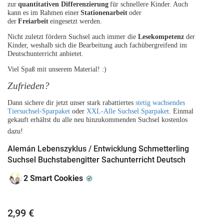
zur
quantitativen Differenzierung
f
ü
r schnellere Kinder.
Auch
kann es im Rahmen einer
Stationenarbeit
oder
der
Freiarbeit
eingesetzt werden.
Nicht zuletzt fördern Suchsel auch immer die
Lesekompetenz
der
Kinder, weshalb sich die Bearbeitung auch fachübergreifend im
Deutschunterricht anbietet.
Viel Spaß mit unserem Material! :)
Zufrieden?
Dann sichere dir jetzt unser stark rabattiertes
stetig wachsendes
Tiersuchsel-Sparpaket
oder
XXL-Alle Suchsel Sparpaket
. Einmal
gekauft erhältst du alle neu hinzukommenden Suchsel kostenlos
dazu!
Alemán Lebenszyklus / Entwicklung Schmetterling
Suchsel Buchstabengitter Sachunterricht Deutsch
2 Smart Cookies
2,99 €