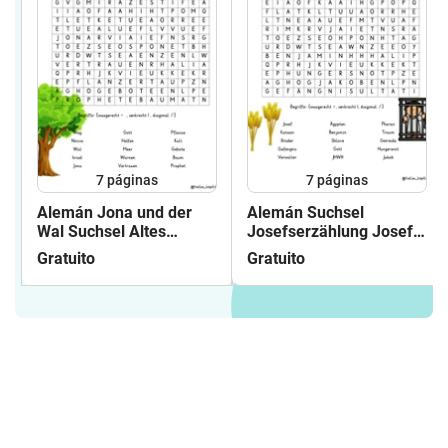
7
páginas
7
páginas
Alemán Jona und der
Alemán Suchsel
Wal Suchsel Altes
Josefserzählung Josef
Testament
und seine Brüder (
Gratuito
Gratuito
(Buchstabengitter)
Buchstabengitter ) Altes
Religion Grundschule
Testament
Bibel
Joseferzählung Religion
Josefgeschichte