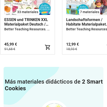
33 materiales
7 materiales
ESSEN und TRINKEN XXL
Landschaftsformen /
Materialpaket Deutsch /
Habitate Materialpaket
Alemán
Unterrichtsmaterial
Better Teaching Resources. Longer coffee breaks.
Deutsch / Alemán
Sachunterricht und
Geografie
45,99 €
12,99 €
91,68 €
18,93 €
Más materiales didácticos de
2 Smart
Cookies