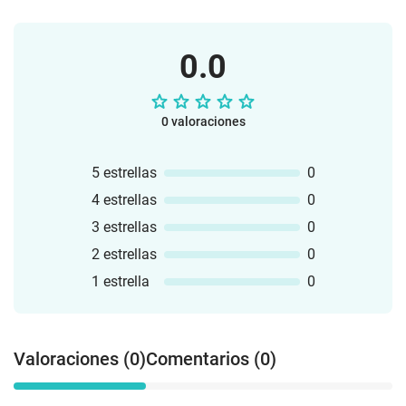
problemas, resolución de
problemas.Material para la introducción
a los alumnos de la sistematización de
0.0
datos, mediante el uso de ruletas, conteo
por paloteo y registro de resultados en
gráficas.Me ilusiona les sea de utilidad
en su labor.Saludos.
0 valoraciones
5 estrellas
0
4 estrellas
0
3 estrellas
0
2 estrellas
0
1 estrella
0
Valoraciones (0)
Comentarios (0)