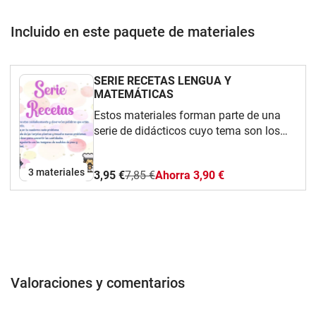
Incluido en este paquete de materiales
SERIE RECETAS LENGUA Y
MATEMÁTICAS
Estos materiales forman parte de una
serie de didácticos cuyo tema son los
alimentos, que he denominado SERIE
RECETAS.Material para trabajar
3 materiales
3,95 €
7,85 €
Ahorra 3,90 €
escritura creativa de oraciones e
historias a partir de imágenes que
responden a la preguntas ¿Qué?
¿Cómo? ¿Cuándo? ¿Dónde?Material de
matemáticas para trabajar
equivalencias de fracciones y números
naturales, con tarjetas adecuadas al
Valoraciones y comentarios
tamaño para trabajar con primer ciclo de
primaria, plantillas para plantear