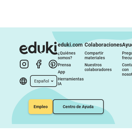
eduki.com
Colaboraciones
Ayu
¿Quiénes 
Compartir 
Pregu
somos?
materiales
frec
Prensa
Nuestros 
Conta
colaboradores
con 
App
noso
Herramientas 
Español
IA
Empleo
Centro de Ayuda