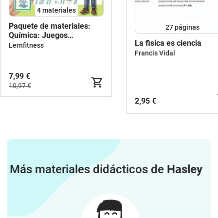
4 materiales
Paquete de materiales:
27
páginas
Química: Juegos
La fisica es ciencia
Interactivos sobre Equipos
Lernfitness
de Laboratorio 2
Francis Vidal
7,99 €
10,97 €
2,95 €
Más materiales didácticos de
Hasley