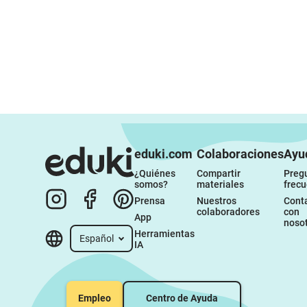
eduki.com
Colaboraciones
Ayu
¿Quiénes 
Compartir 
Pregu
somos?
materiales
frec
Prensa
Nuestros 
Conta
colaboradores
con 
App
noso
Herramientas 
Español
IA
Empleo
Centro de Ayuda