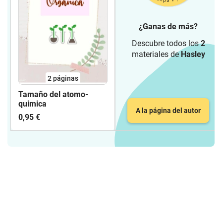
¿Ganas de más?
Descubre todos los
2
materiales de
Hasley
2
páginas
Tamaño del atomo-
quimica
A la página del autor
0,95 €