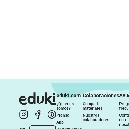
eduki.com
Colaboraciones
Ayu
¿Quiénes 
Compartir 
Pregu
somos?
materiales
frec
Prensa
Nuestros 
Conta
colaboradores
con 
App
noso
Herramientas 