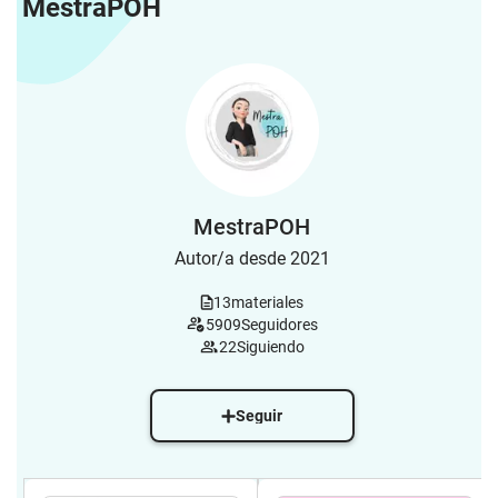
MestraPOH
MestraPOH
Autor/a desde 2021
13
materiales
5909
Seguidores
22
Siguiendo
Seguir