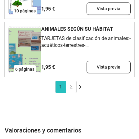
clasificación.
1,95 €
Vista previa
10
páginas
ANIMALES SEGÚN SU HÁBITAT
TARJETAS de clasificación de animales:-
acuáticos-terrestres-
aeroterrestresContiene un recortable
para clasificar los animales según su
hábitat.
1,95 €
Vista previa
6
páginas
1
2
Valoraciones y comentarios