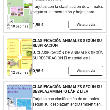
Tarjetas con la clasificación de animales
según su alimentación y hojas para
dibujar a los animales.Recomendado
par preescolar y 1° y 2° de primaria.
1,95 €
Vista previa
10
páginas
CLASIFICACIÓN ANIMALES SEGÚN SU
RESPIRACIÓN
🌟CLASIFICACIÓN DE ANIMALES SEGÚN
SU RESPIRACIÓN El material está
diseñado para trabajar con el primer
ciclo de primaria. Puedes encontrar: 🦊
0,95 €
Vista previa
12
páginas
fichas con la clasificación 🐧 hojas en
las que dibujar los animales
correspondientes. 🐰 A mis alumnos se
CLASIFICACIÓN ANIMALES SEGÚN SU
les facilitó la comprensión de esta
DESPLAZAMIENTO LÁPIZ LILA
clasificación. Deseo te sea de utilidad.
Tarjetas con clasificación de animales
según su desplazamiento.también tiene
hojas de trabajo para dibujar la