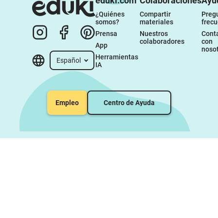
eduki.com
Colaboraciones
Ayu
¿Quiénes 
Compartir 
Pregu
somos?
materiales
frec
Prensa
Nuestros 
Conta
colaboradores
con 
App
noso
Herramientas 
Español
IA
Empleo
Centro de Ayuda