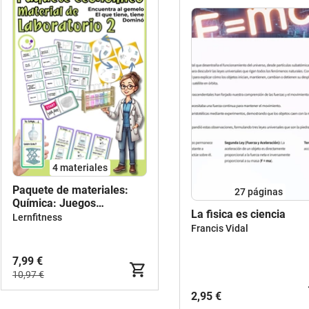
4 materiales
Paquete de materiales:
27
páginas
Química: Juegos
La fisica es ciencia
Interactivos sobre Equipos
Lernfitness
de Laboratorio 2
Francis Vidal
7,99 €
10,97 €
2,95 €