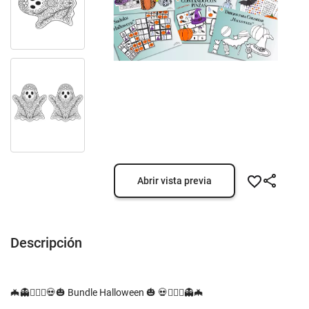
Abrir vista previa
Descripción
🦇👻🧙🏽‍♀️💀🎃 Bundle Halloween 🎃 💀🧙🏽‍♀️👻🦇