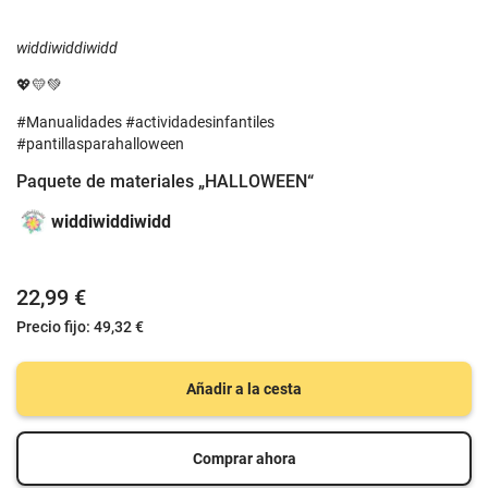
widdiwiddiwidd
💖💛💚
#Manualidades #
actividadesinfantiles
#pantillasparahalloween
Paquete de materiales „HALLOWEEN“
widdiwiddiwidd
22,99 €
Precio fijo:
49,32 €
Añadir a la cesta
Comprar ahora