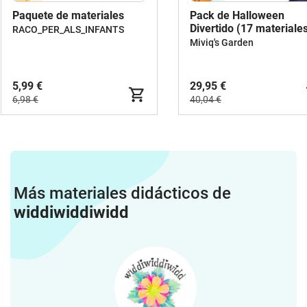
Paquete de materiales
Pack de Halloween
Divertido (17 materiales
RACO_PER_ALS_INFANTS
352 páginas)
Miviq's Garden
5,99 €
29,95 €
6,98 €
40,04 €
Más materiales didácticos de
widdiwiddiwidd