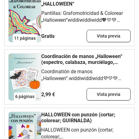
„HALLOWEEN“
Pantillas: Grafomotricidad & Colorear
„Halloween“widdiwiddiwidd💖💛💚
#otono #otoño #Manualidades
#actividades infantiles #contorno
Gratis
Vista previa
11
páginas
#freebie
Coordinación de manos „Halloween“
(espectro, calabaza, murciélago,
sombero mágico)
Coordinatión de manos
„Halloween“.widdiwiddiwidd💜💛💚
#mirrorimage #symmetry #coordinacion
#otono
2,99 €
Vista previa
6
páginas
HALLOWEEN con punzón (cortar;
colorear; GUIRNALDA)
HALLOWEEN con punzón (cortar;
colorear;