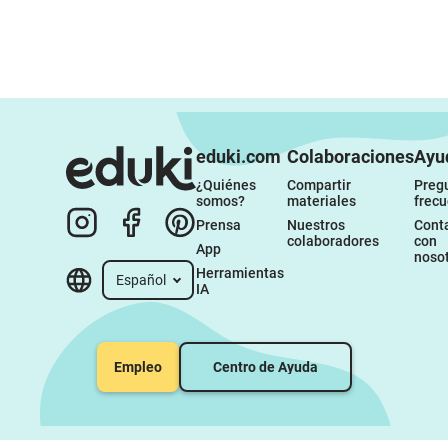
eduki.com
Colaboraciones
Ayu
¿Quiénes 
Compartir 
Pregu
somos?
materiales
frec
Prensa
Nuestros 
Conta
colaboradores
con 
App
noso
Herramientas 
Español
IA
Empleo
Centro de Ayuda