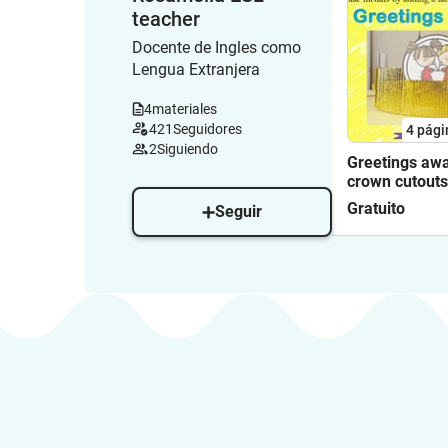
teacher
Docente de Ingles como
Lengua Extranjera
4
materiales
421
Seguidores
4
pági
2
Siguiendo
Greetings aw
crown cutouts
Gratuito
Seguir