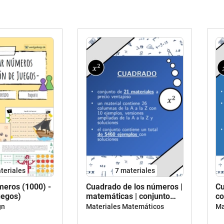
teriales
7 materiales
eros (1000) -
Cuadrado de los números |
Cu
uegos)
matemáticas | conjunto
co
promocional
gn
Materiales Matemáticos
Ma