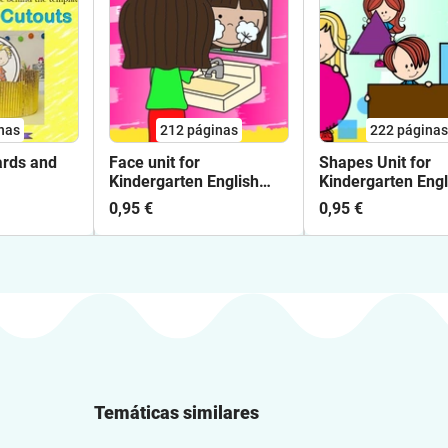
nas
212
páginas
222
páginas
ards and
Face unit for
Shapes Unit for
Kindergarten English
Kindergarten Engl
Language Learners
Language Learne
0,95 €
0,95 €
Temáticas similares