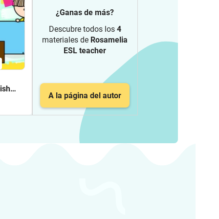
¿Ganas de más?
Descubre todos los
4
materiales de
Rosamelia
ESL teacher
ish
A la página del autor
rs