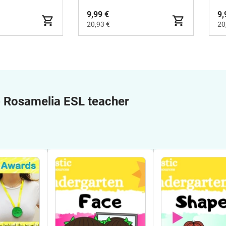
9,99 €
9,
20,93 €
20
e
Rosamelia ESL teacher