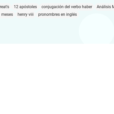
reat's
12 apóstoles
conjugación del verbo haber
Análisis 
a meses
henry viii
pronombres en inglés