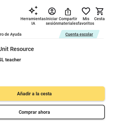
Herramientas
Iniciar
Compartir
Mis
Cesta
IA
sesión
materiales
favoritos
ro de Ayuda
Cuenta escolar
Unit Resource
SL teacher
Añadir a la cesta
Comprar ahora