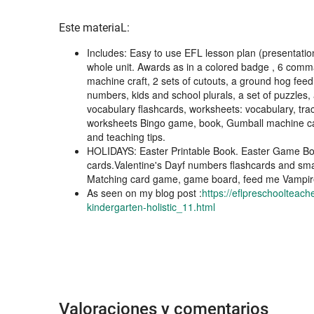
Este materiaL:
Includes: Easy to use EFL lesson plan (presentation
whole unit. Awards as in a colored badge , 6 comm
machine craft, 2 sets of cutouts, a ground hog fee
numbers, kids and school plurals, a set of puzzles
vocabulary flashcards, worksheets: vocabulary, trac
worksheets Bingo game, book, Gumball machine ca
and teaching tips.
HOLIDAYS: Easter Printable Book. Easter Game Bo
cards.Valentine's Dayf numbers flashcards and smal
Matching card game, game board, feed me Vampi
As seen on my blog post :
https://eflpreschoolteac
kindergarten-holistic_11.html
Valoraciones y comentarios