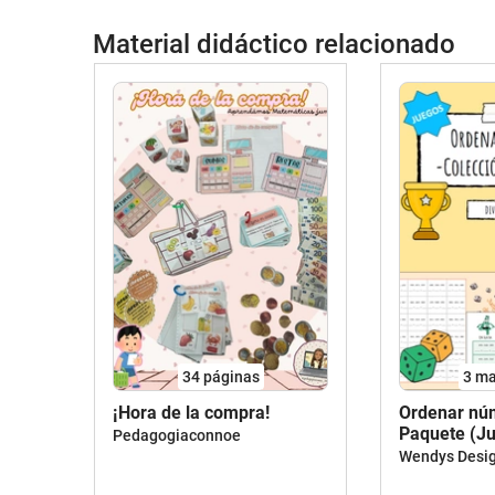
Material didáctico relacionado
34
páginas
3 ma
¡Hora de la compra!
Ordenar núm
Paquete (J
Pedagogiaconnoe
Wendys Desi