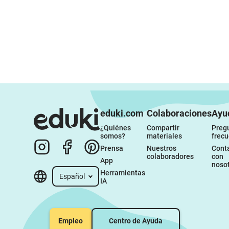
eduki.com
Colaboraciones
Ayu
¿Quiénes 
Compartir 
Pregu
somos?
materiales
frec
Prensa
Nuestros 
Conta
colaboradores
con 
App
noso
Herramientas 
Español
IA
Empleo
Centro de Ayuda