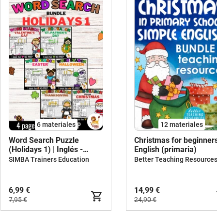
6 materiales
12 materiales
Word Search Puzzle
Christmas for beginner
(Holidays 1) | Inglés -
English (primaria)
Bundle (Paquete)
SIMBA Trainers Education
6,99 €
14,99 €
7,95 €
24,90 €