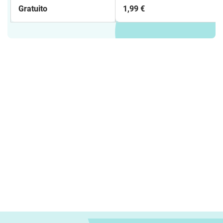
partido Feliz Pascua
Worksheet / Letras que
Gratuito
1,99 €
faltan en el espacio en
las palabras