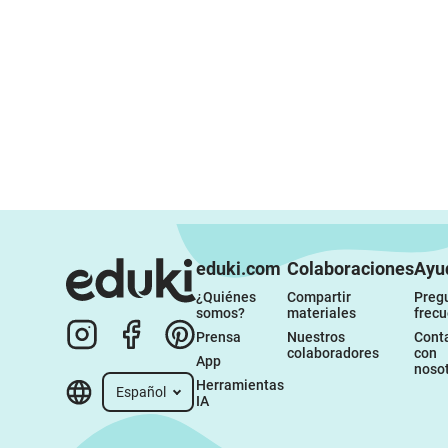
eduki.com
Colaboraciones
Ayu
¿Quiénes 
Compartir 
Pregu
somos?
materiales
frec
Prensa
Nuestros 
Conta
colaboradores
con 
App
noso
Herramientas 
Español
IA