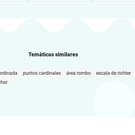
Temáticas similares
ordinada
puntos cardinales
área rombo
escala de richter
char