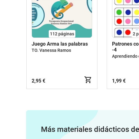
112
páginas
2
p
Juego Arma las palabras
Patrones c
-4
TO. Vanessa Ramos
Aprendiendo c
2,95 €
1,99 €
Más materiales didácticos d