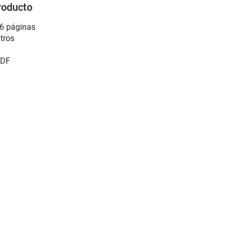
roducto
6 páginas
tros
DF