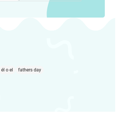
él o el
fathers day