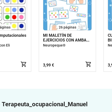
áginas
26
páginas
omputacionales
MI MALETÍN DE
C
EJERCICIOS CON AMBAS
B
MANOS
on Eli
Neuropeque®
Ne
3,99 €
3,
e
Terapeuta_ocupacional_Manuel