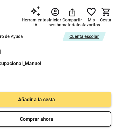
Herramientas
Iniciar
Compartir
Mis
Cesta
IA
sesión
materiales
favoritos
ro de Ayuda
Cuenta escolar
l
cupacional_Manuel
Añadir a la cesta
Comprar ahora