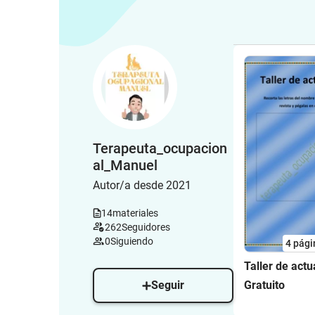
Terapeuta_ocupacion
al_Manuel
Autor/a desde 2021
14
materiales
262
Seguidores
0
Siguiendo
4
pági
Taller de actu
Seguir
Gratuito