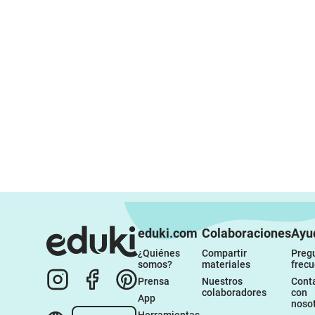
eduki.com
Colaboraciones
Ayu
¿Quiénes 
Compartir 
Pregu
somos?
materiales
frec
Prensa
Nuestros 
Conta
colaboradores
con 
App
noso
Herramientas 