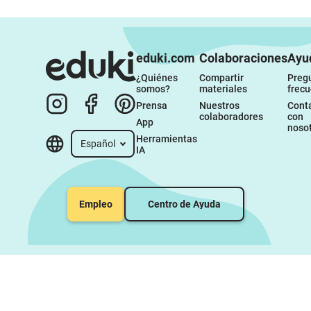
eduki.com
Colaboraciones
Ayu
¿Quiénes 
Compartir 
Pregu
somos?
materiales
frec
Prensa
Nuestros 
Conta
colaboradores
con 
App
noso
Herramientas 
Español
IA
Empleo
Centro de Ayuda