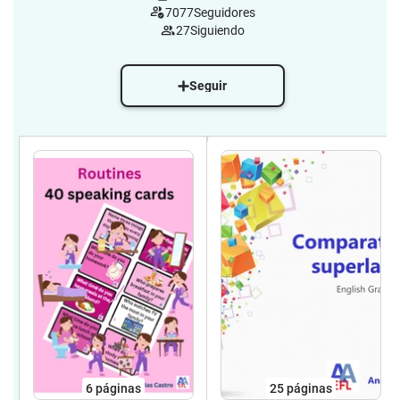
7077
Seguidores
27
Siguiendo
Seguir
6
páginas
25
páginas