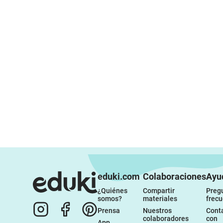
eduki.com
Colaboraciones
Ayu
¿Quiénes 
Compartir 
Pregu
somos?
materiales
frec
Prensa
Nuestros 
Conta
colaboradores
con 
App