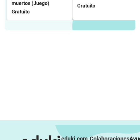
muertos (Juego)
Gratuito
Gratuito
eduki.com
Colaboraciones
Ayu