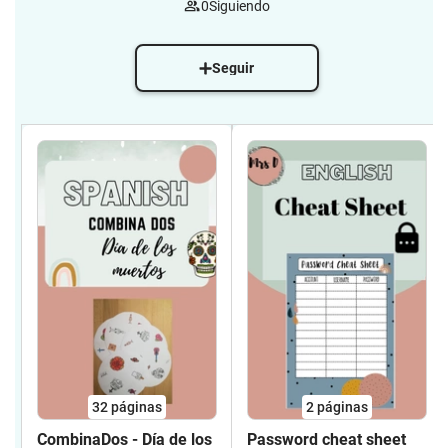
0
Siguiendo
Seguir
32
páginas
2
páginas
CombinaDos - Día de los
Password cheat sheet