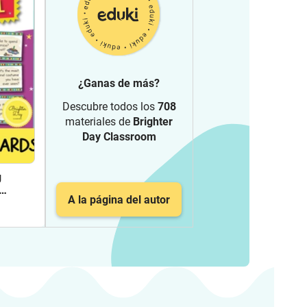
¿Ganas de más?
Descubre todos los
708
materiales de
Brighter
Day Classroom
g
A la página del autor
lés)