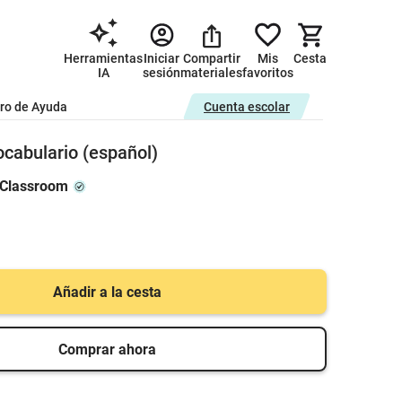
Herramientas
Iniciar
Compartir
Mis
Cesta
IA
sesión
materiales
favoritos
ro de Ayuda
Cuenta escolar
ocabulario (español)
 Classroom
Añadir a la cesta
Comprar ahora