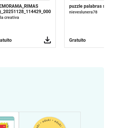
EMORAMA_RIMAS
puzzle palabras simples
)_20251128_114429_0000
nieveslunera78
la creativa
atuito
Gratuito