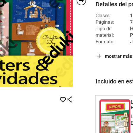
Detalles del p
Clases:
1
Páginas:
7
Tipo de
H
material:
P
Formato:
J
mostrar más
Incluido en e
L
L
E
a