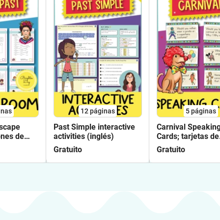
inas
12
páginas
5
páginas
Escape
Past Simple interactive
Carnival Speakin
ones de
activities (inglés)
Cards; tarjetas de
s)
conversación (Ing
Gratuito
Gratuito