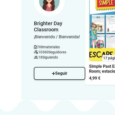
Brighter Day
Classroom
¡Bienvenido / Bienvenida!
708
materiales
10360
Seguidores
18
Siguiendo
17
pág
Simple Past 
Room; estaci
Seguir
trabajo (inglé
4,99 €