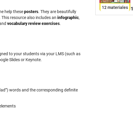
e
12 materiales
1
N
he help these
posters
. They are beautifully
e
. This resource also includes an
infographic
,
d
 and
vocabulary review exercises
.
l
h
a
e
igned to your students via your LMS (such as
e
ogle Slides or Keynote.
a
idad”) words and the corresponding definite
 elements