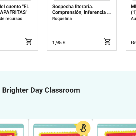
el cuento "EL
Sospecha literaria.
M
PAPAFRITAS"
Comprensión, inferencia y
(1
escritura.
 de recursos
Roquelina
Au
1,95 €
Gr
e
Brighter Day Classroom